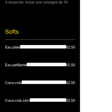
A emporter, inclus une consigne de 1€
Softs
Eau plate
€2.50
Eau pétillante
€2.50
Coca-cola
€2.50
Coca-cola zéro
€2.50