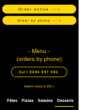
Order online
Order by phone
- Menu -
(orders by phone)
Call 0494 997 082
Switch menu to EN >
Pâtes
Pizzas
Salades
Desserts et boissons